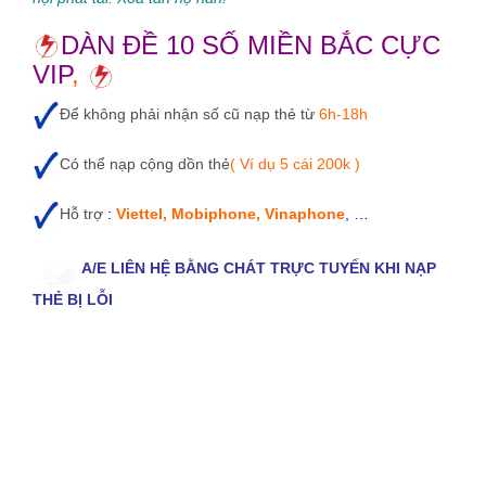
DÀN ĐỀ 10 SỐ MIỀN BẮC CỰC
VIP
,
Để không phải nhận số cũ nạp thẻ từ
6h-18h
Có thể nạp cộng dồn thẻ
( Ví dụ 5 cái 200k )
Hỗ trợ
:
V
iettel, Mobiphone, Vinaphone
, …
A/E LIÊN HỆ BẰNG CHÁT TRỰC TUYẾN KHI NẠP
THẺ BỊ LỖI