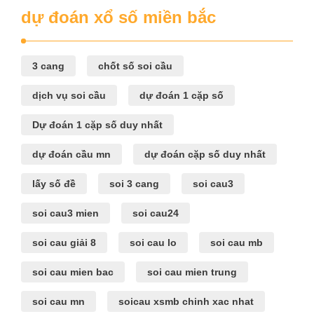
dự đoán xổ số miền bắc
3 cang
chốt số soi cầu
dịch vụ soi cầu
dự đoán 1 cặp số
Dự đoán 1 cặp số duy nhất
dự đoán cầu mn
dự đoán cặp số duy nhất
lấy số đề
soi 3 cang
soi cau3
soi cau3 mien
soi cau24
soi cau giải 8
soi cau lo
soi cau mb
soi cau mien bac
soi cau mien trung
soi cau mn
soicau xsmb chinh xac nhat