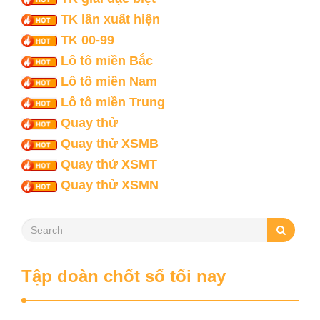
TK lần xuất hiện
TK 00-99
Lô tô miền Bắc
Lô tô miền Nam
Lô tô miền Trung
Quay thử
Quay thử XSMB
Quay thử XSMT
Quay thử XSMN
Tập doàn chốt số tối nay