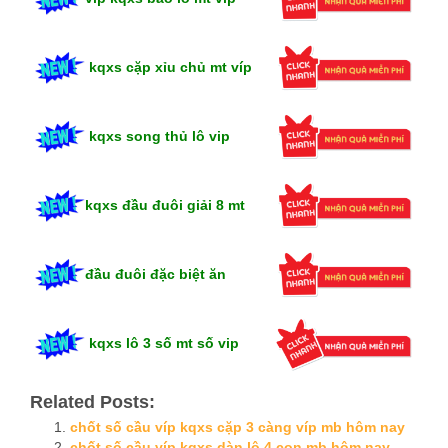
kqxs cặp xỉu chủ mt víp
kqxs song thủ lô vip
kqxs đầu đuôi giải 8 mt
đầu đuôi đặc biệt ăn
kqxs lô 3 số mt số vip
Related Posts:
chốt số cầu víp kqxs cặp 3 càng víp mb hôm nay
chốt số cầu víp kqxs dàn lô 4 con mb hôm nay