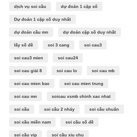
dịch vụ soi cầu
dự đoán 1 cặp số
Dự đoán 1 cặp số duy nhất
dự đoán cầu mn
dự đoán cặp số duy nhất
lấy số đề
soi 3 cang
soi cau3
soi cau3 mien
soi cau24
soi cau giải 8
soi cau lo
soi cau mb
soi cau mien bac
soi cau mien trung
soi cau mn
soicau xsmb chinh xac nhat
soi cầu
soi cầu 2 nháy
soi cầu chuẩn
soi cầu miền nam
soi cầu số đề
soi cầu vip
soi cầu xiu chu