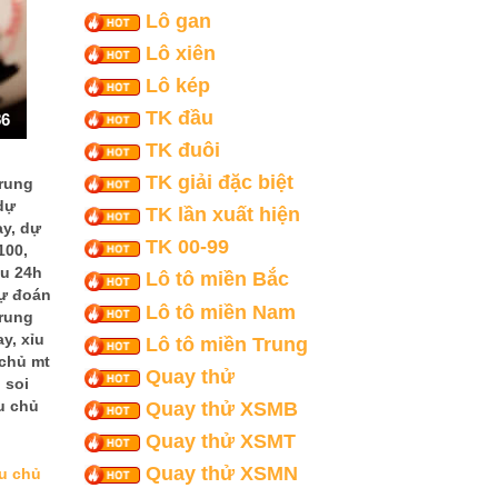
Lô gan
Lô xiên
Lô kép
TK đầu
86
TK đuôi
TK giải đặc biệt
trung
dự
TK lần xuất hiện
ay, dự
TK 00-99
100,
ầu 24h
Lô tô miền Bắc
dự đoán
Lô tô miền Nam
trung
y, xỉu
Lô tô miền Trung
 chủ mt
Quay thử
 soi
ỉu chủ
Quay thử XSMB
Quay thử XSMT
Quay thử XSMN
íu chủ