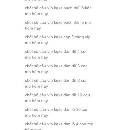
chốt số cầu víp kqxs bạch thủ lô kép
mb hôm nay
chốt số cầu víp kqxs bạch thủ lô mb
hôm nay
chốt số cầu víp kqxs cặp 3 càng víp
mb hôm nay
chốt số cầu víp kqxs dàn đề 4 con
mb hôm nay
chốt số cầu víp kqxs dàn đề 6 con
mb hôm nay
chốt số cầu víp kqxs dàn đề 8 con
mb hôm nay
chốt số cầu víp kqxs dàn đề 10 con
mb hôm nay
chốt số cầu víp kqxs dàn lô 10 con
mb hôm nay
chốt số cầu víp kqxs dàn lô 4 con mb
hôm nay