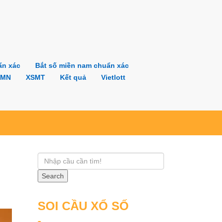
̉n xác
Bắt số miền nam chuẩn xác
SMN
XSMT
Kết quả
Vietlott
Search
SOI CẦU XỔ SỐ