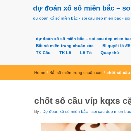
dự đoán xổ số miền bắc – so
dự đoán xổ số miền bắc - soi cau dep mien bac - soi
dự đoán xổ số miền bắc – soi cau dep mien bac
Bắt số miền trung chuẩn xác
Bí quyết lô đê
TK Cầu
TK Lô
Lô Tô
Quay thử
Home
/
Bắt số miền trung chuẩn xác
/
chốt số cầu
chốt số cầu víp kqxs c
By :
Dự đoán xổ số miền bắc - soi cau dep mien bac 