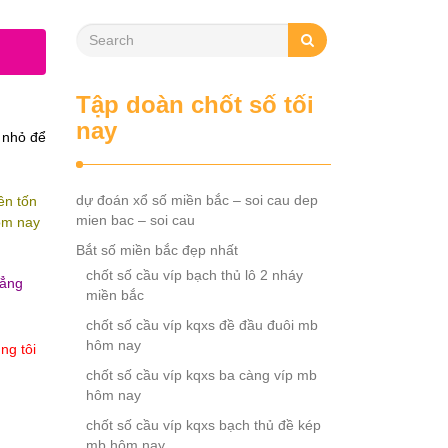
Tập doàn chốt số tối
nay
n nhỏ để
dự đoán xổ số miền bắc – soi cau dep
ền tốn
mien bac – soi cau
ôm nay
Bắt số miền bắc đẹp nhất
chốt số cầu víp bạch thủ lô 2 nháy
hẳng
miền bắc
chốt số cầu víp kqxs đề đầu đuôi mb
hôm nay
ng tôi
chốt số cầu víp kqxs ba càng víp mb
hôm nay
chốt số cầu víp kqxs bạch thủ đề kép
mb hôm nay