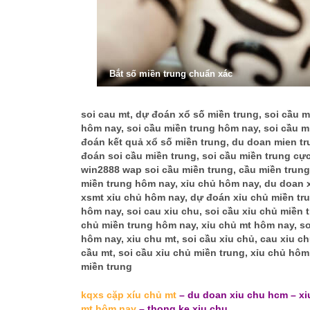
Bắt số miền trung chuẩn xác
soi cau mt, dự đoán xổ số miền trung, soi cầu 
hôm nay, soi cầu miền trung hôm nay, soi cầu m
đoán kết quả xổ số miền trung, du doan mien tr
đoán soi cầu miền trung, soi cầu miền trung cực
win2888 wap soi cầu miền trung, cầu miền trung
miền trung hôm nay, xỉu chủ hôm nay, du doan 
xsmt xỉu chủ hôm nay, dự đoán xỉu chủ miền tr
hôm nay, soi cau xiu chu, soi cầu xỉu chủ miền 
chủ miền trung hôm nay, xỉu chủ mt hôm nay, so
hôm nay, xiu chu mt, soi cầu xỉu chủ, cau xiu ch
cầu mt, soi cầu xỉu chủ miền trung, xỉu chủ hôm
miền trung
kqxs cặp xíu chủ mt
– du doan xiu chu hcm – xi
mt hôm nay
– thong ke xiu chu