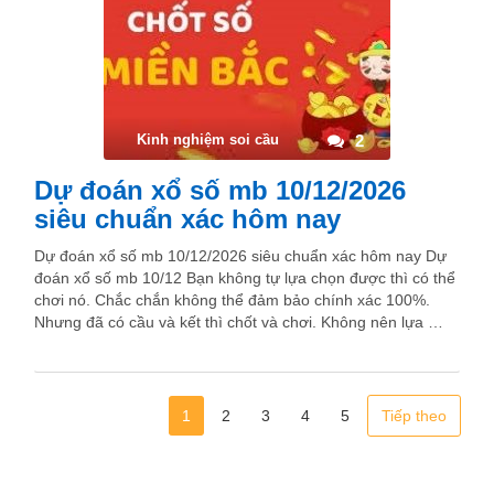
Kinh nghiệm soi cầu
2
Dự đoán xổ số mb 10/12/2026
siêu chuẩn xác hôm nay
Dự đoán xổ số mb 10/12/2026 siêu chuẩn xác hôm nay Dự
đoán xổ số mb 10/12 Bạn không tự lựa chọn được thì có thể
chơi nó. Chắc chắn không thể đảm bảo chính xác 100%.
Nhưng đã có cầu và kết thì chốt và chơi. Không nên lựa …
1
2
3
4
5
Tiếp theo