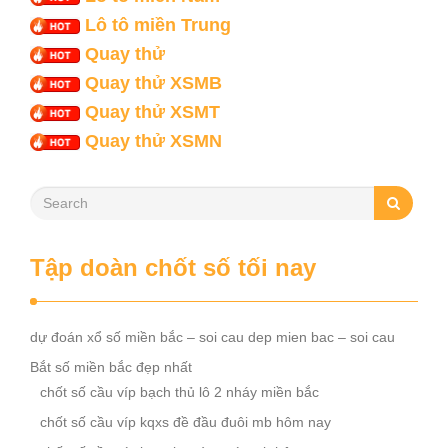
Lô tô miền Trung
Quay thử
Quay thử XSMB
Quay thử XSMT
Quay thử XSMN
Tập doàn chốt số tối nay
dự đoán xổ số miền bắc – soi cau dep mien bac – soi cau
Bắt số miền bắc đẹp nhất
chốt số cầu víp bạch thủ lô 2 nháy miền bắc
chốt số cầu víp kqxs đề đầu đuôi mb hôm nay