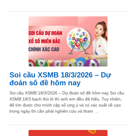
Kinh nghiệm soi cầu
2
Soi cầu XSMB 18/3/2026 – Dự
đoán số đề hôm nay
Soi cầu XSMB 18/3/2026 – Dự đoán số đề hôm nay Soi cầu
XSMB 18/3 bạch thủ lô thì anh em đều đã hiểu. Tuy nhiên,
để tìm được cho mình cặp số ưng ý và có xác suất về cao
trong ngày thì cần phải nghiên cứu và tham …