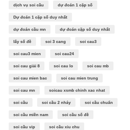
dịch vụ soi cầu
dự đoán 1 cặp số
Dự đoán 1 cặp số duy nhất
dự đoán cầu mn
dự đoán cặp số duy nhất
lấy số đề
soi 3 cang
soi cau3
soi cau3 mien
soi cau24
soi cau giải 8
soi cau lo
soi cau mb
soi cau mien bac
soi cau mien trung
soi cau mn
soicau xsmb chinh xac nhat
soi cầu
soi cầu 2 nháy
soi cầu chuẩn
soi cầu miền nam
soi cầu số đề
soi cầu vip
soi cầu xiu chu