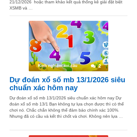
21/12/2026 hoặc tham khảo kết quả thống kê giải đặt biệt
XSMB và …
Kinh nghiệm soi cầu
2
Dự đoán xổ số mb 13/1/2026 siêu
chuẩn xác hôm nay
Dự đoán xổ số mb 13/1/2026 siêu chuẩn xác hôm nay Dự
đoán xổ số mb 13/1 Bạn không tự lựa chọn được thì có thể
chơi nó. Chắc chắn không thể đảm bảo chính xác 100%.
Nhưng đã có cầu và kết thì chốt và chơi. Không nên lựa …