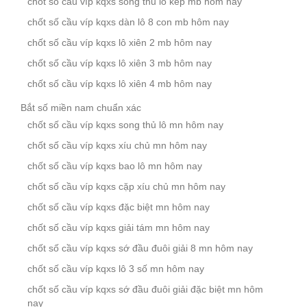
chốt số cầu víp kqxs song thủ lô kép mb hôm nay
chốt số cầu víp kqxs dàn lô 8 con mb hôm nay
chốt số cầu víp kqxs lô xiên 2 mb hôm nay
chốt số cầu víp kqxs lô xiên 3 mb hôm nay
chốt số cầu víp kqxs lô xiên 4 mb hôm nay
Bắt số miền nam chuẩn xác
chốt số cầu víp kqxs song thủ lô mn hôm nay
chốt số cầu víp kqxs xíu chủ mn hôm nay
chốt số cầu víp kqxs bao lô mn hôm nay
chốt số cầu víp kqxs cặp xíu chủ mn hôm nay
chốt số cầu víp kqxs đặc biệt mn hôm nay
chốt số cầu víp kqxs giải tám mn hôm nay
chốt số cầu víp kqxs sớ đầu đuôi giải 8 mn hôm nay
chốt số cầu víp kqxs lô 3 số mn hôm nay
chốt số cầu víp kqxs sớ đầu đuôi giải đặc biệt mn hôm
nay