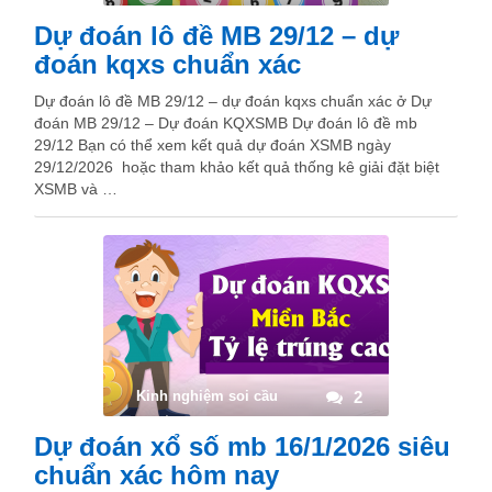
Dự đoán lô đề MB 29/12 – dự
đoán kqxs chuẩn xác
Dự đoán lô đề MB 29/12 – dự đoán kqxs chuẩn xác ở Dự
đoán MB 29/12 – Dự đoán KQXSMB Dự đoán lô đề mb
29/12 Bạn có thể xem kết quả dự đoán XSMB ngày
29/12/2026 hoặc tham khảo kết quả thống kê giải đặt biệt
XSMB và …
Kinh nghiệm soi cầu
2
Dự đoán xổ số mb 16/1/2026 siêu
chuẩn xác hôm nay