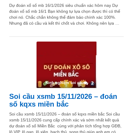
Dự đoán xổ số mb 16/1/2026 siêu chuẩn xác hôm nay Dự
đoán xổ số mb 16/1 Bạn không tự lựa chọn được thì có thể
chơi nó. Chắc chắn không thể đảm bảo chính xác 100%.
Nhưng đã có cầu và kết thì chốt và chơi. Không nên lựa …
Kinh nghiệm soi cầu
2
Soi cầu xsmb 15/11/2026 – đoán
số kqxs miền bắc
Soi cầu xsmb 15/11/2026 – đoán số kqxs miền bắc Soi cầu
xsmb 15/11/2026 cung cấp chính xác và sớm nhất kết quả
dự đoán xổ số Miền Bắc cùng với phân tích tổng hợp GĐB,
lô VIP, lô gan, lô xiên, bạch thủ, song thủ giúp anh em có …