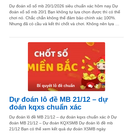
Dự đoán xổ số mb 20/1/2026 siêu chuẩn xác hôm nay Dự
đoán xổ số mb 20/1 Bạn không tự lựa chọn được thì có thể
chơi nó. Chắc chắn không thể đảm bảo chính xác 100%.
Nhưng đã có cầu và kết thì chốt và chơi. Không nên lựa …
Bí quyết lô đề chuẩn
2
Dự đoán lô đề MB 21/12 – dự
đoán kqxs chuẩn xác
Dự đoán lô đề MB 21/12 – dự đoán kqxs chuẩn xác ở Dự
đoán MB 21/12 – Dự đoán KQXSMB Dự đoán lô đề mb
21/12 Bạn có thể xem kết quả dự đoán XSMB ngày