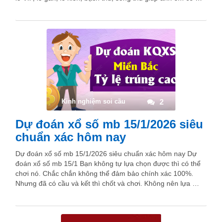
Kinh nghiệm soi cầu
2
Dự đoán xổ số mb 15/1/2026 siêu
chuẩn xác hôm nay
Dự đoán xổ số mb 15/1/2026 siêu chuẩn xác hôm nay Dự
đoán xổ số mb 15/1 Bạn không tự lựa chọn được thì có thể
chơi nó. Chắc chắn không thể đảm bảo chính xác 100%.
Nhưng đã có cầu và kết thì chốt và chơi. Không nên lựa …