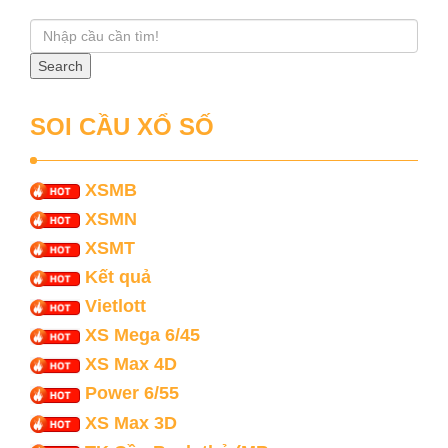
Search
SOI CẦU XỔ SỐ
XSMB
XSMN
XSMT
Kết quả
Vietlott
XS Mega 6/45
XS Max 4D
Power 6/55
XS Max 3D