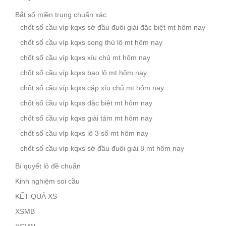
Bắt số miền trung chuẩn xác
chốt số cầu víp kqxs sớ đầu đuôi giải đặc biệt mt hôm nay
chốt số cầu víp kqxs song thủ lô mt hôm nay
chốt số cầu víp kqxs xíu chủ mt hôm nay
chốt số cầu víp kqxs bao lô mt hôm nay
chốt số cầu víp kqxs cặp xíu chủ mt hôm nay
chốt số cầu víp kqxs đặc biệt mt hôm nay
chốt số cầu víp kqxs giải tám mt hôm nay
chốt số cầu víp kqxs lô 3 số mt hôm nay
chốt số cầu víp kqxs sớ đầu đuôi giải 8 mt hôm nay
Bí quyết lô đề chuẩn
Kinh nghiệm soi cầu
KẾT QUẢ XS
XSMB