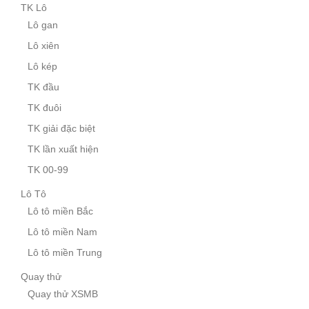
TK Lô
Lô gan
Lô xiên
Lô kép
TK đầu
TK đuôi
TK giải đặc biệt
TK lần xuất hiện
TK 00-99
Lô Tô
Lô tô miền Bắc
Lô tô miền Nam
Lô tô miền Trung
Quay thử
Quay thử XSMB