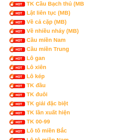
TK Cầu Bạch thủ (MB
Lật liên tục (MB)
Về cả cặp (MB)
Về nhiều nháy (MB)
Cầu miền Nam
Cầu miền Trung
Lô gan
Lô xiên
Lô kép
TK đầu
TK đuôi
TK giải đặc biệt
TK lần xuất hiện
TK 00-99
Lô tô miền Bắc
Lô tô miền Nam