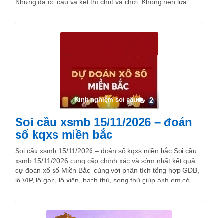
Nhưng đã có cầu và kết thì chốt và chơi. Không nên lựa …
Kinh nghiệm soi cầu
2
Soi cầu xsmb 15/11/2026 – đoán
số kqxs miền bắc
Soi cầu xsmb 15/11/2026 – đoán số kqxs miền bắc Soi cầu
xsmb 15/11/2026 cung cấp chính xác và sớm nhất kết quả
dự đoán xổ số Miền Bắc cùng với phân tích tổng hợp GĐB,
lô VIP, lô gan, lô xiên, bạch thủ, song thủ giúp anh em có …