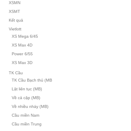
XSMN
XSMT
Kết quả
Vietlott
XS Mega 6/45
XS Max 4D
Power 6/55
XS Max 3D
TK Cầu
TK Cầu Bạch thủ (MB
Lật liên tục (MB)
Về cả cặp (MB)
Về nhiều nháy (MB)
Cầu miền Nam
Cầu miền Trung