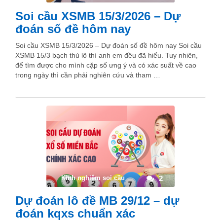
Soi cầu XSMB 15/3/2026 – Dự
đoán số đề hôm nay
Soi cầu XSMB 15/3/2026 – Dự đoán số đề hôm nay Soi cầu
XSMB 15/3 bạch thủ lô thì anh em đều đã hiểu. Tuy nhiên,
để tìm được cho mình cặp số ưng ý và có xác suất về cao
trong ngày thì cần phải nghiên cứu và tham …
Kinh nghiệm soi cầu
2
Dự đoán lô đề MB 29/12 – dự
đoán kqxs chuẩn xác