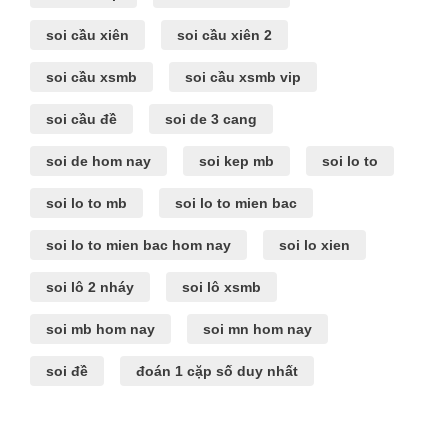
soi cầu xiên
soi cầu xiên 2
soi cầu xsmb
soi cầu xsmb vip
soi cầu đề
soi de 3 cang
soi de hom nay
soi kep mb
soi lo to
soi lo to mb
soi lo to mien bac
soi lo to mien bac hom nay
soi lo xien
soi lô 2 nháy
soi lô xsmb
soi mb hom nay
soi mn hom nay
soi đề
đoán 1 cặp số duy nhất