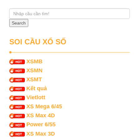
Search
SOI CẦU XỔ SỐ
XSMB
XSMN
XSMT
Kết quả
Vietlott
XS Mega 6/45
XS Max 4D
Power 6/55
XS Max 3D