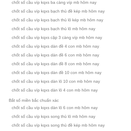
chốt số cầu víp kqxs ba càng víp mb hôm nay
chốt số cầu víp kqxs bạch thủ đề kép mb hôm nay
chốt số cầu víp kqxs bạch thủ lô kép mb hôm nay
chốt số cầu víp kqxs bạch thủ lô mb hôm nay
chốt số cầu víp kqxs cặp 3 càng víp mb hôm nay
chốt số cầu víp kqxs dàn đề 4 con mb hôm nay
chốt số cầu víp kqxs dàn đề 6 con mb hôm nay
chốt số cầu víp kqxs dàn đề 8 con mb hôm nay
chốt số cầu víp kqxs dàn đề 10 con mb hôm nay
chốt số cầu víp kqxs dàn lô 10 con mb hôm nay
chốt số cầu víp kqxs dàn lô 4 con mb hôm nay
Bắt số miền bắc chuẩn xác
chốt số cầu víp kqxs dàn lô 6 con mb hôm nay
chốt số cầu víp kqxs song thủ lô mb hôm nay
chốt số cầu víp kqxs song thủ đề kép mb hôm nay