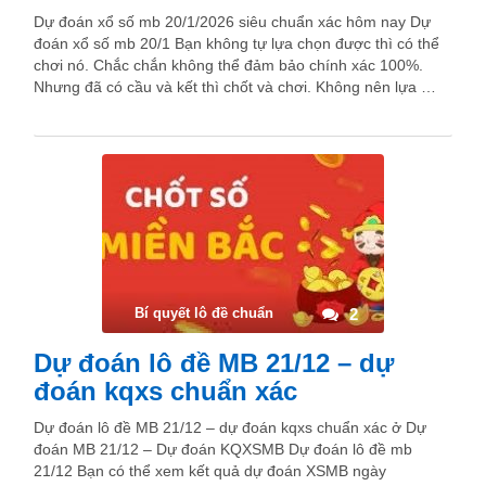
Dự đoán xổ số mb 20/1/2026 siêu chuẩn xác hôm nay Dự
đoán xổ số mb 20/1 Bạn không tự lựa chọn được thì có thể
chơi nó. Chắc chắn không thể đảm bảo chính xác 100%.
Nhưng đã có cầu và kết thì chốt và chơi. Không nên lựa …
Bí quyết lô đề chuẩn
2
Dự đoán lô đề MB 21/12 – dự
đoán kqxs chuẩn xác
Dự đoán lô đề MB 21/12 – dự đoán kqxs chuẩn xác ở Dự
đoán MB 21/12 – Dự đoán KQXSMB Dự đoán lô đề mb
21/12 Bạn có thể xem kết quả dự đoán XSMB ngày