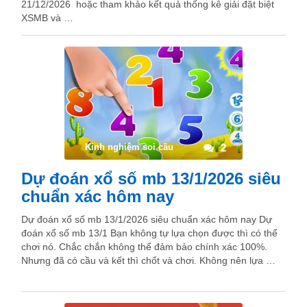
21/12/2026 hoặc tham khảo kết quả thống kê giải đặt biệt
XSMB và …
Kinh nghiệm soi cầu
2
Dự đoán xổ số mb 13/1/2026 siêu
chuẩn xác hôm nay
Dự đoán xổ số mb 13/1/2026 siêu chuẩn xác hôm nay Dự
đoán xổ số mb 13/1 Bạn không tự lựa chọn được thì có thể
chơi nó. Chắc chắn không thể đảm bảo chính xác 100%.
Nhưng đã có cầu và kết thì chốt và chơi. Không nên lựa …