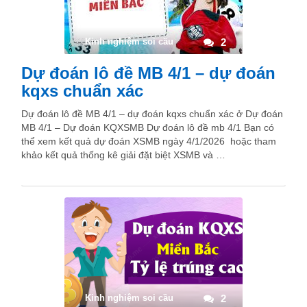
Kinh nghiệm soi cầu
2
Dự đoán lô đề MB 4/1 – dự đoán
kqxs chuẩn xác
Dự đoán lô đề MB 4/1 – dự đoán kqxs chuẩn xác ở Dự đoán
MB 4/1 – Dự đoán KQXSMB Dự đoán lô đề mb 4/1 Bạn có
thể xem kết quả dự đoán XSMB ngày 4/1/2026 hoặc tham
khảo kết quả thống kê giải đặt biệt XSMB và …
Kinh nghiệm soi cầu
2