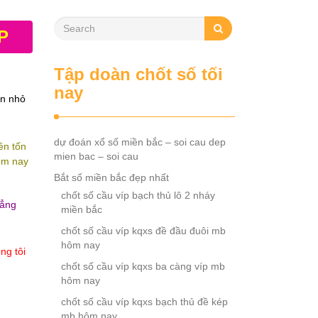
P
Tập doàn chốt số tối
nay
ền nhỏ
dự đoán xổ số miền bắc – soi cau dep
ền tốn
mien bac – soi cau
ôm nay
Bắt số miền bắc đẹp nhất
chốt số cầu víp bạch thủ lô 2 nháy
hẳng
miền bắc
chốt số cầu víp kqxs đề đầu đuôi mb
hôm nay
ng tôi
chốt số cầu víp kqxs ba càng víp mb
hôm nay
chốt số cầu víp kqxs bạch thủ đề kép
mb hôm nay