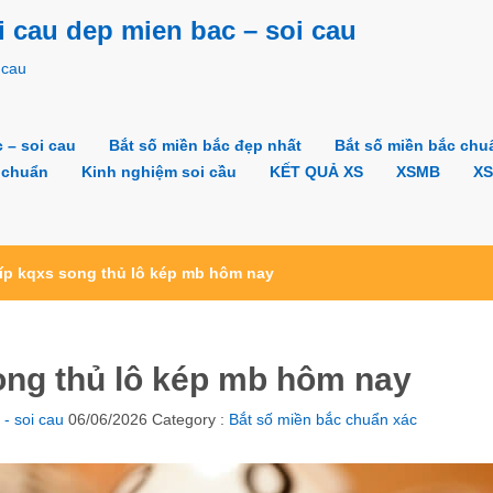
i cau dep mien bac – soi cau
 cau
 – soi cau
Bắt số miền bắc đẹp nhất
Bắt số miền bắc chuâ
̀ chuẩn
Kinh nghiệm soi cầu
KẾT QUẢ XS
XSMB
X
víp kqxs song thủ lô kép mb hôm nay
ong thủ lô kép mb hôm nay
- soi cau
06/06/2026
Category :
Bắt số miền bắc chuẩn xác