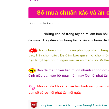
Số mua chuẩn xác và ăn
Song thủ lô kép mb
Những con số trong tay chưa làm bạn hài lò
để mua . Hãy đến với chúng tôi để lấy số chuẩn để 
Nên chọn cho mình cầu phù hợp nhất. Đừng đá
bạc, Hãy chọn cầu . Để đảm bảo quyền lợi cho nhữn
bạn trượt bạn bỏ thì ngày mai lại ăn theo dây. Vì th
Bạn đã mất nhiều tiền muốn nhanh chóng gỡ lại
định giúp bạn vào bờ ngay hôm nay Cơ hội phát tài 
Mọi vấn đề khó khăn về tài chính và nợ nần củ
bạn sẽ có cơ hội phát tài mỗi ngày!
Soi phải chuẩn – Đánh phải trúng! Đánh bại c