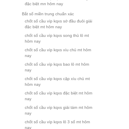
đặc biệt mn hôm nay
Bắt số miền trung chuẩn xác
chốt số cầu víp kqxs sớ đầu đuôi giải
đặc biệt mt hôm nay
chốt số cầu víp kqxs song thủ lô mt
hôm nay
chốt số cầu víp kqxs xíu chủ mt hôm
nay
chốt số cầu víp kqxs bao lô mt hôm
nay
chốt số cầu víp kqxs cặp xíu chủ mt
hôm nay
chốt số cầu víp kqxs đặc biệt mt hôm
nay
chốt số cầu víp kqxs giải tám mt hôm
nay
chốt số cầu víp kqxs lô 3 số mt hôm
nay