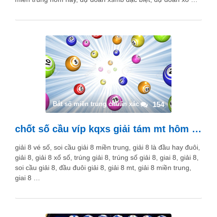
Bắt số miền trung chuẩn xác
154
chốt số cầu víp kqxs giải tám mt hôm nay
giải 8 vé số, soi cầu giải 8 miền trung, giải 8 là đầu hay đuôi,
giải 8, giải 8 xổ số, trúng giải 8, trúng số giải 8, giai 8, giải 8,
soi cầu giải 8, đầu đuôi giải 8, giải 8 mt, giải 8 miền trung,
giai 8 …