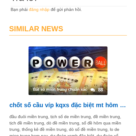
Bạn phải
đăng nhập
để gửi phản hồi.
SIMILAR NEWS
Bắt số miền trung chuẩn xác
88
chốt số cầu víp kqxs đặc biệt mt hôm nay
đầu đuôi miền trung, tịch số de miền trung, đề miền trung,
tịch đề miền trung, dò đề miền trung, số đề hôm qua miền
trung, thống kê đề miền trung, dò số đề miền trung, lo de
mien trung hom nay, dự đoán xsmb đặc biệt, dự đoán xổ …