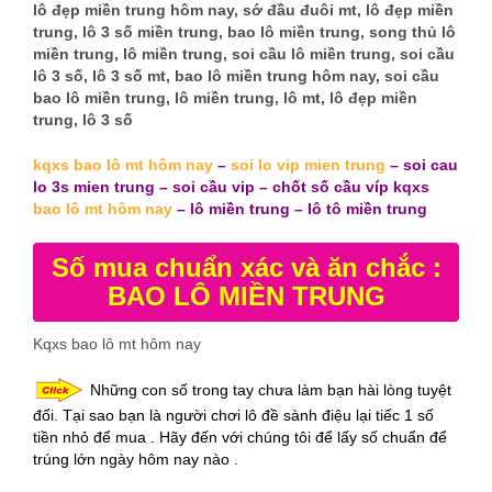
lô đẹp miền trung hôm nay, sớ đầu đuôi mt, lô đẹp miền
trung, lô 3 số miền trung, bao lô miền trung, song thủ lô
miền trung, lô miền trung, soi cầu lô miền trung, soi cầu
lô 3 số, lô 3 số mt, bao lô miền trung hôm nay, soi cầu
bao lô miền trung, lô miền trung, lô mt, lô đẹp miền
trung, lô 3 số
kqxs bao lô mt hôm nay
–
soi lo vip mien trung
– soi cau
lo 3s mien trung – soi cầu vip – chốt số cầu víp kqxs
bao lô mt hôm nay
– lô miền trung – lô tô miền trung
Số mua chuẩn xác và ăn chắc :
BAO LÔ MIỀN TRUNG
Kqxs bao lô mt hôm nay
Những con số trong tay chưa làm bạn hài lòng tuyệt
đối. Tại sao bạn là người chơi lô đề sành điệu lại tiếc 1 số
tiền nhỏ để mua . Hãy đến với chúng tôi để lấy số chuẩn để
trúng lớn ngày hôm nay nào .