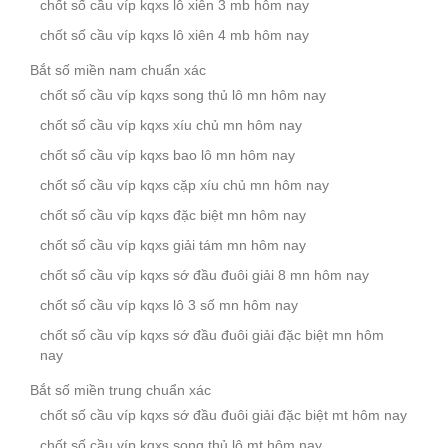
chốt số cầu víp kqxs lô xiên 3 mb hôm nay
chốt số cầu víp kqxs lô xiên 4 mb hôm nay
Bắt số miền nam chuẩn xác
chốt số cầu víp kqxs song thủ lô mn hôm nay
chốt số cầu víp kqxs xíu chủ mn hôm nay
chốt số cầu víp kqxs bao lô mn hôm nay
chốt số cầu víp kqxs cặp xíu chủ mn hôm nay
chốt số cầu víp kqxs đặc biệt mn hôm nay
chốt số cầu víp kqxs giải tám mn hôm nay
chốt số cầu víp kqxs sớ đầu đuôi giải 8 mn hôm nay
chốt số cầu víp kqxs lô 3 số mn hôm nay
chốt số cầu víp kqxs sớ đầu đuôi giải đặc biệt mn hôm
nay
Bắt số miền trung chuẩn xác
chốt số cầu víp kqxs sớ đầu đuôi giải đặc biệt mt hôm nay
chốt số cầu víp kqxs song thủ lô mt hôm nay