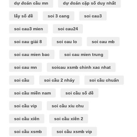
dự đoán cầu mn
dự đoán cặp số duy nhất
lấy số đề
soi 3 cang
soi cau3
soi cau3 mien
soi cau24
soi cau giải 8
soi cau lo
soi cau mb
soi cau mien bac
soi cau mien trung
soi cau mn
soicau xsmb chinh xac nhat
soi cầu
soi cầu 2 nháy
soi cầu chuẩn
soi cầu miền nam
soi cầu số đề
soi cầu vip
soi cầu xiu chu
soi cầu xiên
soi cầu xiên 2
soi cầu xsmb
soi cầu xsmb vip