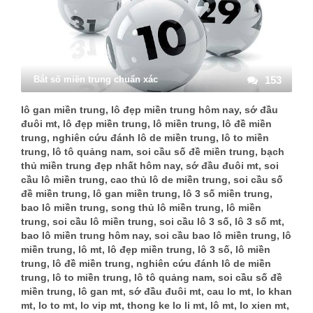
Bắt số miền trung chuẩn xác
153
lô gan miền trung, lô đẹp miền trung hôm nay, sớ đầu
đuôi mt, lô đẹp miền trung, lô miền trung, lô đề miền
trung, nghiên cứu đánh lô de miền trung, lô to miền
trung, lô tô quảng nam, soi cầu số đề miền trung, bạch
thủ miền trung đẹp nhất hôm nay, sớ đầu đuôi mt, soi
cầu lô miền trung, cao thủ lô de miền trung, soi cầu số
đề miền trung, lô gan miền trung, lô 3 số miền trung,
bao lô miền trung, song thủ lô miền trung, lô miền
trung, soi cầu lô miền trung, soi cầu lô 3 số, lô 3 số mt,
bao lô miền trung hôm nay, soi cầu bao lô miền trung, lô
miền trung, lô mt, lô đẹp miền trung, lô 3 số, lô miền
trung, lô đề miền trung, nghiên cứu đánh lô de miền
trung, lô to miền trung, lô tô quảng nam, soi cầu số đề
miền trung, lô gan mt, sớ đầu đuôi mt, cau lo mt, lo khan
mt, lo to mt, lo vip mt, thong ke lo li mt, lô mt, lo xien mt,