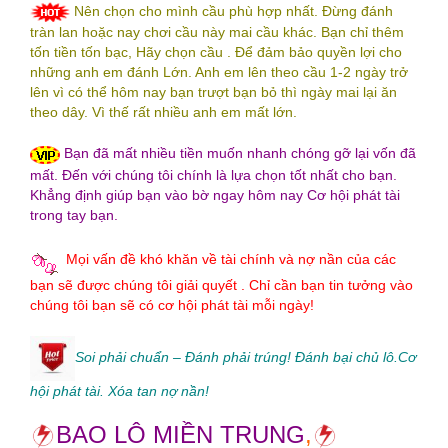
Nên chọn cho mình cầu phù hợp nhất. Đừng đánh
tràn lan hoặc nay chơi cầu này mai cầu khác. Bạn chỉ thêm
tốn tiền tốn bạc, Hãy chọn cầu . Để đảm bảo quyền lợi cho
những anh em đánh Lớn. Anh em lên theo cầu 1-2 ngày trở
lên vì có thể hôm nay bạn trượt bạn bỏ thì ngày mai lại ăn
theo dây. Vì thế rất nhiều anh em mất lớn.
Bạn đã mất nhiều tiền muốn nhanh chóng gỡ lại vốn đã
mất. Đến với chúng tôi chính là lựa chọn tốt nhất cho bạn.
Khẳng định giúp bạn vào bờ ngay hôm nay Cơ hội phát tài
trong tay bạn.
Mọi vấn đề khó khăn về tài chính và nợ nần của các
bạn sẽ được chúng tôi giải quyết . Chỉ cần bạn tin tưởng vào
chúng tôi bạn sẽ có cơ hội phát tài mỗi ngày!
Soi phải chuẩn – Đánh phải trúng! Đánh bại chủ lô.Cơ
hội phát tài. Xóa tan nợ nần!
BAO LÔ MIỀN TRUNG
,