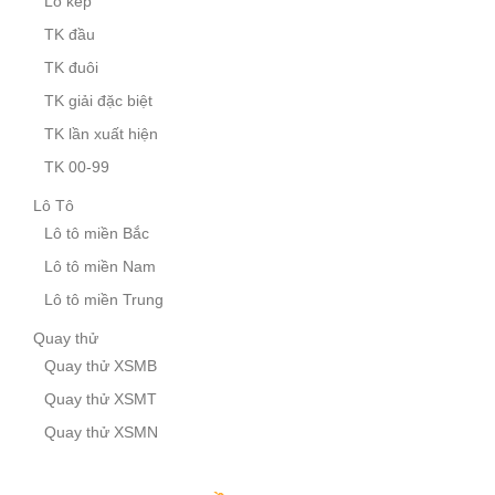
Lô kép
TK đầu
TK đuôi
TK giải đặc biệt
TK lần xuất hiện
TK 00-99
Lô Tô
Lô tô miền Bắc
Lô tô miền Nam
Lô tô miền Trung
Quay thử
Quay thử XSMB
Quay thử XSMT
Quay thử XSMN