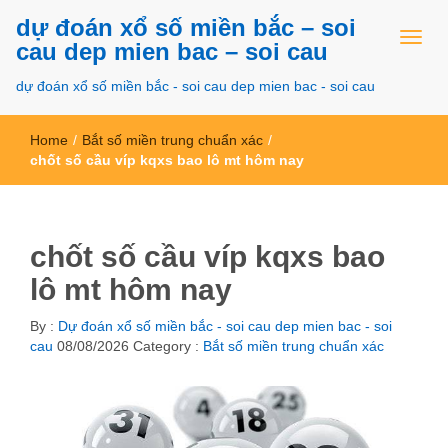
dự đoán xổ số miền bắc – soi
cau dep mien bac – soi cau
dự đoán xổ số miền bắc - soi cau dep mien bac - soi cau
Home
/
Bắt số miền trung chuẩn xác
/
chốt số cầu víp kqxs bao lô mt hôm nay
chốt số cầu víp kqxs bao
lô mt hôm nay
By :
Dự đoán xổ số miền bắc - soi cau dep mien bac - soi
cau
08/08/2026
Category :
Bắt số miền trung chuẩn xác