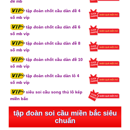
đề mb
tập đoàn chốt cầu dàn đề 4
số mb víp
tập đoàn chốt cầu dàn đề 6
số mb víp
tập đoàn chốt cầu dàn đề 8
số mb víp
tập đoàn chốt cầu dàn đề 10
số mb víp
tập đoàn chốt cầu dàn lô 4
số mb víp
siêu soi cầu song thủ lô kép
miền bắc
tập đoàn soi cầu miền bắc siêu
chuẩn