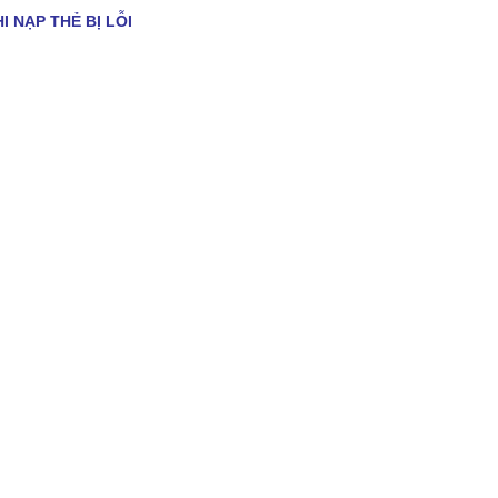
 NẠP THẺ BỊ LỖI