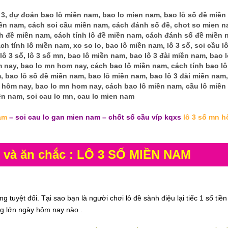
en 3, dự đoán bao lô miền nam, bao lo mien nam, bao lô số đề miền
ền nam, cách soi cầu miền nam, cách đánh số đề, chot so mien n
h đề miền nam, cách tính lô đề miền nam, cách đánh số đề miền 
h tính lô miền nam, xo so lo, bao lô miền nam, lô 3 số, soi cầu l
lô 3 số, lô 3 số mn, bao lô miền nam, bao lô 3 đài miền nam, bao l
 nay, bao lo mn hom nay, cách bao lô miền nam, cách tính bao lô
 bao lô số đề miền nam, bao lô miền nam, bao lô 3 đài miền nam
 hôm nay, bao lo mn hom nay, cách bao lô miền nam, cầu lô miền
iền nam, soi cau lo mn, cau lo mien nam
am
– soi cau lo gan mien nam – chốt số cầu víp kqxs
lô 3 số mn 
 và ăn chắc : LÔ 3 SỐ MIỀN NAM
 tuyệt đối. Tại sao bạn là người chơi lô đề sành điệu lại tiếc 1 số tiề
ng lớn ngày hôm nay nào .