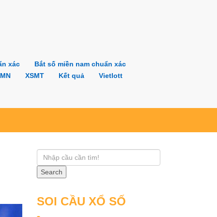
̉n xác
Bắt số miền nam chuẩn xác
SMN
XSMT
Kết quả
Vietlott
Search
SOI CẦU XỔ SỐ