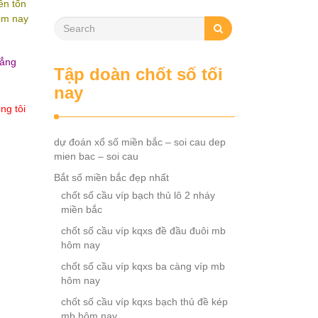
ền tốn
ôm nay
hẳng
Tập doàn chốt số tối
nay
ng tôi
dự đoán xổ số miền bắc – soi cau dep
mien bac – soi cau
Bắt số miền bắc đẹp nhất
chốt số cầu víp bạch thủ lô 2 nháy
miền bắc
chốt số cầu víp kqxs đề đầu đuôi mb
hôm nay
chốt số cầu víp kqxs ba càng víp mb
hôm nay
chốt số cầu víp kqxs bạch thủ đề kép
mb hôm nay