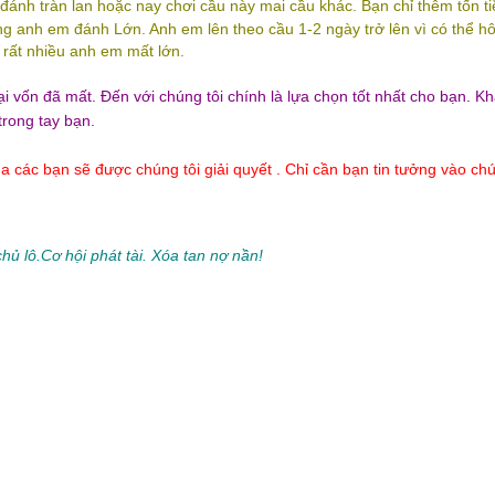
nh tràn lan hoặc nay chơi cầu này mai cầu khác. Bạn chỉ thêm tốn ti
g anh em đánh Lớn. Anh em lên theo cầu 1-2 ngày trở lên vì có thể h
ế rất nhiều anh em mất lớn.
 vốn đã mất. Đến với chúng tôi chính là lựa chọn tốt nhất cho bạn. K
trong tay bạn.
a các bạn sẽ được chúng tôi giải quyết . Chỉ cần bạn tin tưởng vào chú
hủ lô.Cơ hội phát tài. Xóa tan nợ nần!