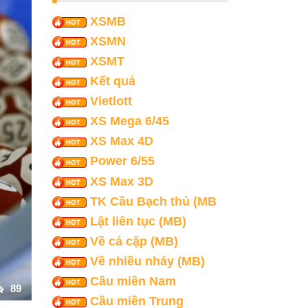
XSMB
XSMN
XSMT
Kết quả
Vietlott
XS Mega 6/45
XS Max 4D
Power 6/55
XS Max 3D
TK Cầu Bạch thủ (MB
Lật liên tục (MB)
Về cả cặp (MB)
Về nhiều nháy (MB)
Cầu miền Nam
89
Cầu miền Trung