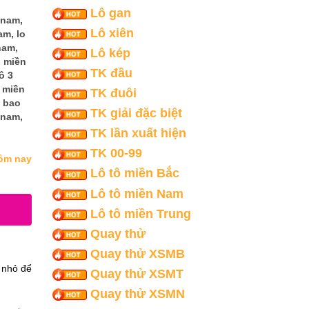
Lô gan
 nam,
Lô xiên
am, lo
nam,
Lô kép
ô miền
TK đầu
ô 3
 miền
TK đuôi
, bao
TK giải đặc biệt
 nam,
TK lần xuất hiện
TK 00-99
hôm nay
Lô tô miền Bắc
Lô tô miền Nam
Lô tô miền Trung
Quay thử
Quay thử XSMB
n nhỏ để
Quay thử XSMT
Quay thử XSMN