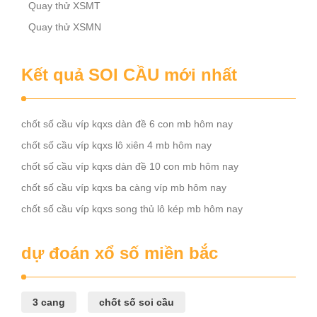
Quay thử XSMT
Quay thử XSMN
Kết quả SOI CẦU mới nhất
chốt số cầu víp kqxs dàn đề 6 con mb hôm nay
chốt số cầu víp kqxs lô xiên 4 mb hôm nay
chốt số cầu víp kqxs dàn đề 10 con mb hôm nay
chốt số cầu víp kqxs ba càng víp mb hôm nay
chốt số cầu víp kqxs song thủ lô kép mb hôm nay
dự đoán xổ số miền bắc
3 cang
chốt số soi cầu