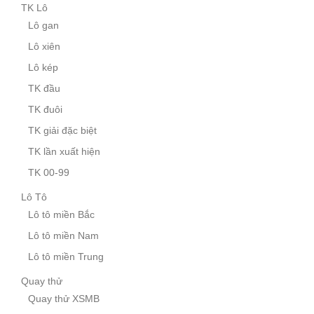
TK Lô
Lô gan
Lô xiên
Lô kép
TK đầu
TK đuôi
TK giải đặc biệt
TK lần xuất hiện
TK 00-99
Lô Tô
Lô tô miền Bắc
Lô tô miền Nam
Lô tô miền Trung
Quay thử
Quay thử XSMB