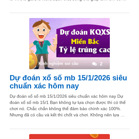
Kinh nghiệm soi cầu
2
Dự đoán xổ số mb 15/1/2026 siêu
chuẩn xác hôm nay
Dự đoán xổ số mb 15/1/2026 siêu chuẩn xác hôm nay Dự
đoán xổ số mb 15/1 Bạn không tự lựa chọn được thì có thể
chơi nó. Chắc chắn không thể đảm bảo chính xác 100%.
Nhưng đã có cầu và kết thì chốt và chơi. Không nên lựa …