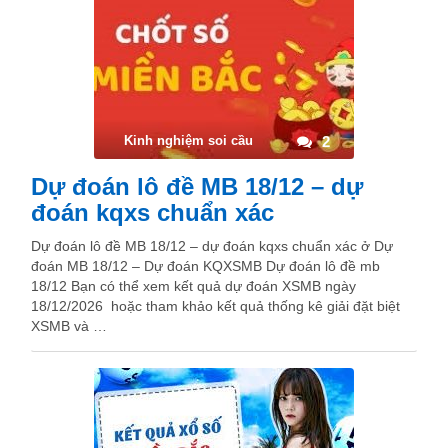
Kinh nghiệm soi cầu
2
Dự đoán lô đề MB 18/12 – dự
đoán kqxs chuẩn xác
Dự đoán lô đề MB 18/12 – dự đoán kqxs chuẩn xác ở Dự
đoán MB 18/12 – Dự đoán KQXSMB Dự đoán lô đề mb
18/12 Bạn có thể xem kết quả dự đoán XSMB ngày
18/12/2026 hoặc tham khảo kết quả thống kê giải đặt biệt
XSMB và …