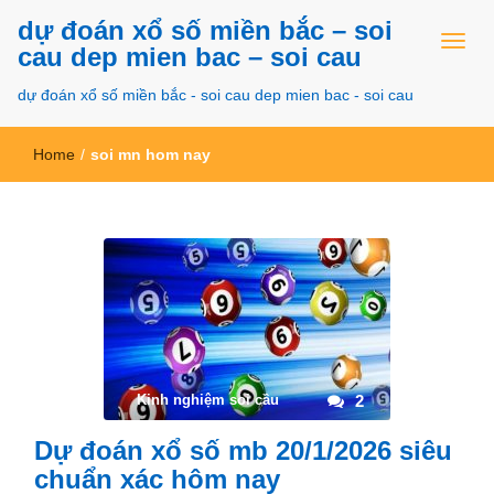
dự đoán xổ số miền bắc – soi
cau dep mien bac – soi cau
dự đoán xổ số miền bắc - soi cau dep mien bac - soi cau
Home
/
soi mn hom nay
Kinh nghiệm soi cầu
2
Dự đoán xổ số mb 20/1/2026 siêu
chuẩn xác hôm nay