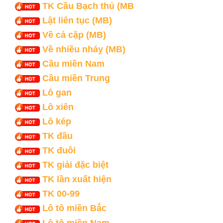
TK Cầu Bạch thủ (MB
Lật liên tục (MB)
Về cả cặp (MB)
Về nhiều nháy (MB)
Cầu miền Nam
Cầu miền Trung
Lô gan
Lô xiên
Lô kép
TK đầu
TK đuôi
TK giải đặc biệt
TK lần xuất hiện
TK 00-99
Lô tô miền Bắc
Lô tô miền Nam