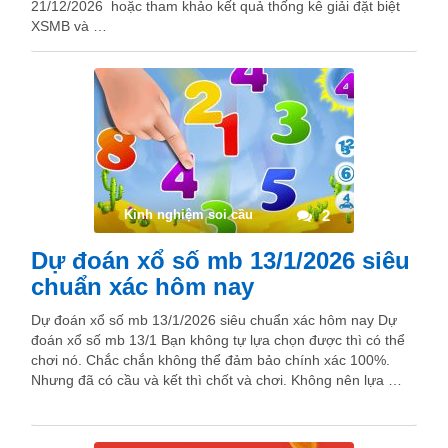
21/12/2026 hoặc tham khảo kết quả thống kê giải đặt biệt
XSMB và …
Kinh nghiệm soi cầu
2
Dự đoán xổ số mb 13/1/2026 siêu
chuẩn xác hôm nay
Dự đoán xổ số mb 13/1/2026 siêu chuẩn xác hôm nay Dự
đoán xổ số mb 13/1 Bạn không tự lựa chọn được thì có thể
chơi nó. Chắc chắn không thể đảm bảo chính xác 100%.
Nhưng đã có cầu và kết thì chốt và chơi. Không nên lựa …