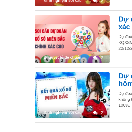
Kinh nghiệm soi cầu
2
Dự 
xác
Dự đoá
KQXSMB
22/12/
Bí quyết lô đề chuẩn
2
Dự 
hôm
Dự đoá
không 
100%. 
Kinh nghiệm soi cầu
2