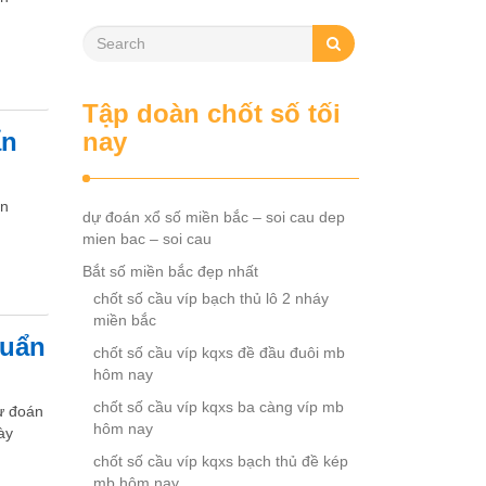
Tập doàn chốt số tối
nay
ẩn
án
dự đoán xổ số miền bắc – soi cau dep
mien bac – soi cau
Bắt số miền bắc đẹp nhất
chốt số cầu víp bạch thủ lô 2 nháy
miền bắc
huẩn
chốt số cầu víp kqxs đề đầu đuôi mb
hôm nay
chốt số cầu víp kqxs ba càng víp mb
ự đoán
hôm nay
ày
chốt số cầu víp kqxs bạch thủ đề kép
mb hôm nay