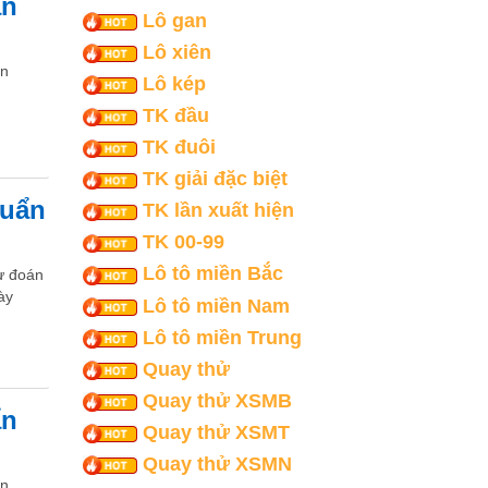
ẩn
Lô gan
Lô xiên
án
Lô kép
TK đầu
TK đuôi
TK giải đặc biệt
huẩn
TK lần xuất hiện
TK 00-99
Lô tô miền Bắc
ự đoán
ày
Lô tô miền Nam
Lô tô miền Trung
Quay thử
Quay thử XSMB
ẩn
Quay thử XSMT
Quay thử XSMN
án