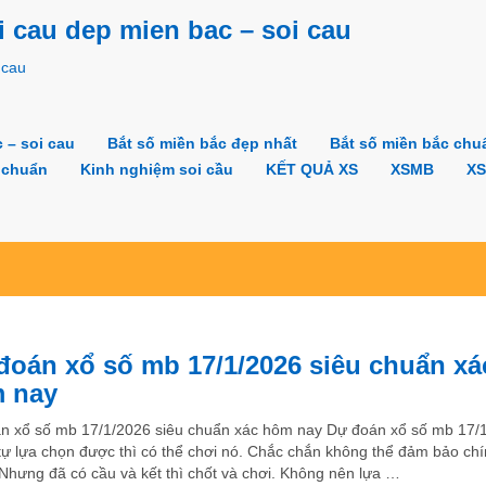
i cau dep mien bac – soi cau
 cau
 – soi cau
Bắt số miền bắc đẹp nhất
Bắt số miền bắc chuâ
̀ chuẩn
Kinh nghiệm soi cầu
KẾT QUẢ XS
XSMB
X
đoán xổ số mb 17/1/2026 siêu chuẩn xá
 nay
n xổ số mb 17/1/2026 siêu chuẩn xác hôm nay Dự đoán xổ số mb 17/
tự lựa chọn được thì có thể chơi nó. Chắc chắn không thể đảm bảo ch
Nhưng đã có cầu và kết thì chốt và chơi. Không nên lựa …