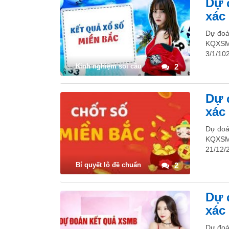
Dự 
xác
Dự đoá
KQXSMB
3/1/10
Kinh nghiệm soi cầu
2
Dự 
xác
Dự đoá
KQXSMB
21/12/
Bí quyết lô đề chuẩn
2
Dự 
xác
Dự đoá