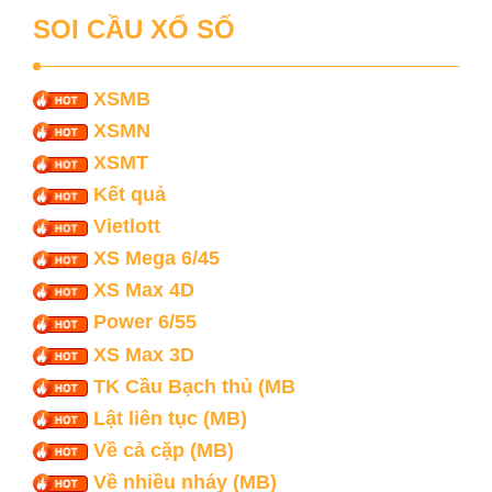
SOI CẦU XỔ SỐ
XSMB
XSMN
XSMT
Kết quả
Vietlott
XS Mega 6/45
XS Max 4D
Power 6/55
XS Max 3D
TK Cầu Bạch thủ (MB
Lật liên tục (MB)
Về cả cặp (MB)
Về nhiều nháy (MB)