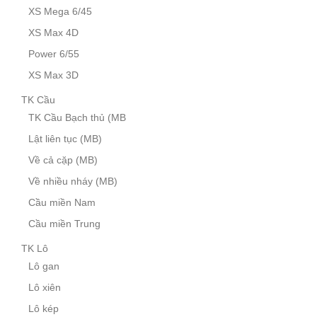
XS Mega 6/45
XS Max 4D
Power 6/55
XS Max 3D
TK Cầu
TK Cầu Bạch thủ (MB
Lật liên tục (MB)
Về cả cặp (MB)
Về nhiều nháy (MB)
Cầu miền Nam
Cầu miền Trung
TK Lô
Lô gan
Lô xiên
Lô kép