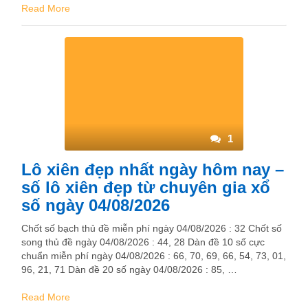
Read More
1
Lô xiên đẹp nhất ngày hôm nay –
số lô xiên đẹp từ chuyên gia xổ
số ngày 04/08/2026
Chốt số bạch thủ đề miễn phí ngày 04/08/2026 : 32 Chốt số
song thủ đề ngày 04/08/2026 : 44, 28 Dàn đề 10 số cực
chuẩn miễn phí ngày 04/08/2026 : 66, 70, 69, 66, 54, 73, 01,
96, 21, 71 Dàn đề 20 số ngày 04/08/2026 : 85, …
Read More