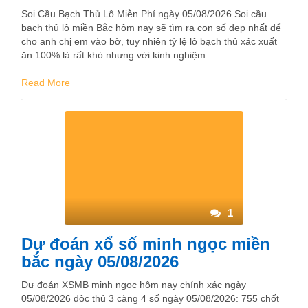
Soi Cầu Bạch Thủ Lô Miễn Phí ngày 05/08/2026 Soi cầu
bạch thủ lô miền Bắc hôm nay sẽ tìm ra con số đẹp nhất để
cho anh chị em vào bờ, tuy nhiên tỷ lệ lô bạch thủ xác xuất
ăn 100% là rất khó nhưng với kinh nghiệm …
Read More
1
Dự đoán xổ số minh ngọc miền
bắc ngày 05/08/2026
Dự đoán XSMB minh ngọc hôm nay chính xác ngày
05/08/2026 độc thủ 3 càng 4 số ngày 05/08/2026: 755 chốt