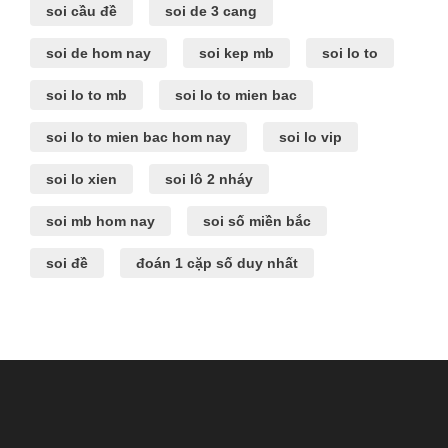
soi cầu đề
soi de 3 cang
soi de hom nay
soi kep mb
soi lo to
soi lo to mb
soi lo to mien bac
soi lo to mien bac hom nay
soi lo vip
soi lo xien
soi lô 2 nháy
soi mb hom nay
soi số miền bắc
soi đề
đoán 1 cặp số duy nhất