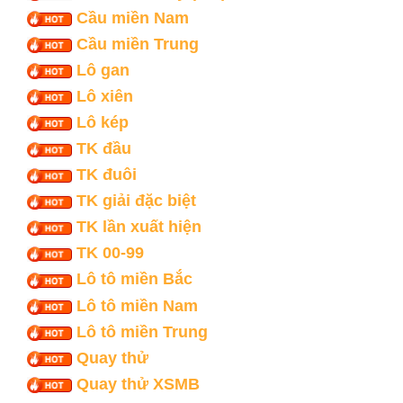
Cầu miền Nam
Cầu miền Trung
Lô gan
Lô xiên
Lô kép
TK đầu
TK đuôi
TK giải đặc biệt
TK lần xuất hiện
TK 00-99
Lô tô miền Bắc
Lô tô miền Nam
Lô tô miền Trung
Quay thử
Quay thử XSMB