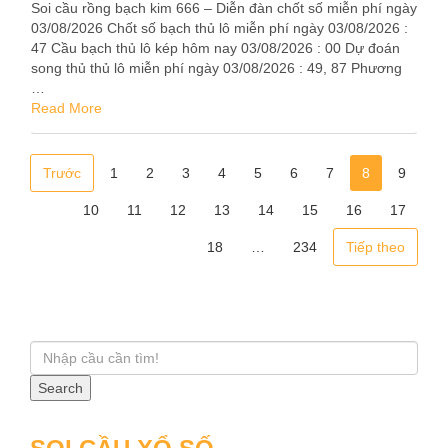
Soi cầu rồng bạch kim 666 – Diễn đàn chốt số miễn phí ngày
03/08/2026 Chốt số bạch thủ lô miễn phí ngày 03/08/2026 :
47 Cầu bạch thủ lô kép hôm nay 03/08/2026 : 00 Dự đoán
song thủ thủ lô miễn phí ngày 03/08/2026 : 49, 87 Phương
…
Read More
Trước
1
2
3
4
5
6
7
8
9
10
11
12
13
14
15
16
17
18
…
234
Tiếp theo
Search