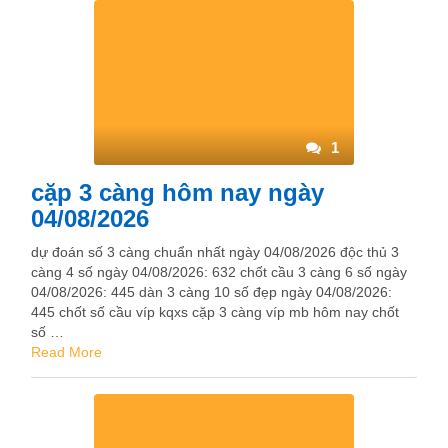
1
cặp 3 càng hôm nay ngày
04/08/2026
dự đoán số 3 càng chuẩn nhất ngày 04/08/2026 độc thủ 3
càng 4 số ngày 04/08/2026: 632 chốt cầu 3 càng 6 số ngày
04/08/2026: 445 dàn 3 càng 10 số đẹp ngày 04/08/2026:
445 chốt số cầu víp kqxs cặp 3 càng víp mb hôm nay chốt
số …
Read More