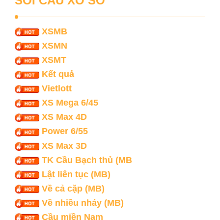
SOI CẦU XỔ SỐ
XSMB
XSMN
XSMT
Kết quả
Vietlott
XS Mega 6/45
XS Max 4D
Power 6/55
XS Max 3D
TK Cầu Bạch thủ (MB
Lật liên tục (MB)
Về cả cặp (MB)
Về nhiều nháy (MB)
Cầu miền Nam