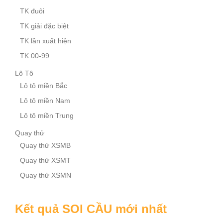
TK đuôi
TK giải đặc biệt
TK lần xuất hiện
TK 00-99
Lô Tô
Lô tô miền Bắc
Lô tô miền Nam
Lô tô miền Trung
Quay thử
Quay thử XSMB
Quay thử XSMT
Quay thử XSMN
Kết quả SOI CẦU mới nhất