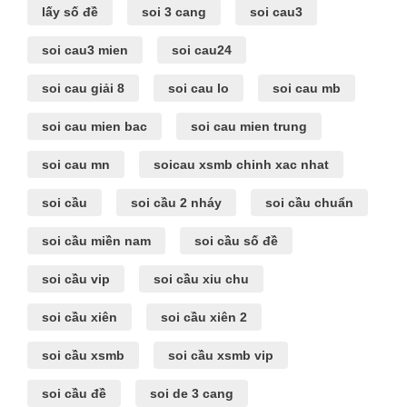
lấy số đề
soi 3 cang
soi cau3
soi cau3 mien
soi cau24
soi cau giải 8
soi cau lo
soi cau mb
soi cau mien bac
soi cau mien trung
soi cau mn
soicau xsmb chinh xac nhat
soi cầu
soi cầu 2 nháy
soi cầu chuẩn
soi cầu miền nam
soi cầu số đề
soi cầu vip
soi cầu xiu chu
soi cầu xiên
soi cầu xiên 2
soi cầu xsmb
soi cầu xsmb vip
soi cầu đề
soi de 3 cang