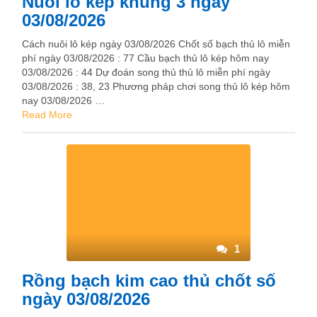
Nuôi lô kép khung 3 ngày
03/08/2026
Cách nuôi lô kép ngày 03/08/2026 Chốt số bạch thủ lô miễn
phí ngày 03/08/2026 : 77 Cầu bạch thủ lô kép hôm nay
03/08/2026 : 44 Dự đoán song thủ thủ lô miễn phí ngày
03/08/2026 : 38, 23 Phương pháp chơi song thủ lô kép hôm
nay 03/08/2026 …
Read More
1
Rồng bạch kim cao thủ chốt số
ngày 03/08/2026