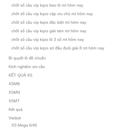
chốt số cầu víp kqxs bao lô mt hôm nay
chốt số cầu víp kqxs cặp xíu chủ mt hôm nay
chốt số cầu víp kqxs đặc biệt mt hôm nay
chốt số cầu víp kqxs giải tám mt hôm nay
chốt số cầu víp kqxs lô 3 số mt hôm nay
chốt số cầu víp kqxs sớ đầu đuôi giải 8 mt hôm nay
Bí quyết lô đề chuẩn
Kinh nghiệm soi cầu
KẾT QUẢ XS
XSMB
XSMN
XSMT
Kết quả
Vietlott
XS Mega 6/45